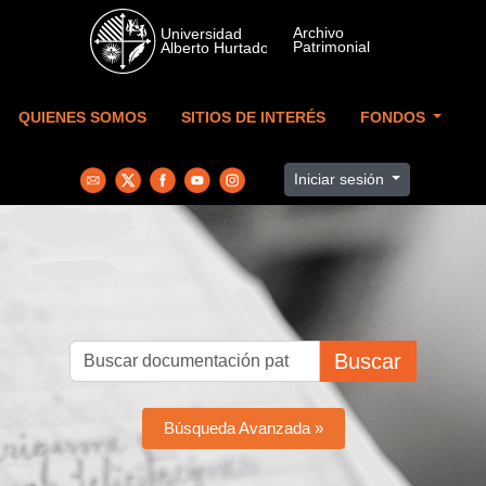
Skip to main content
QUIENES SOMOS
SITIOS DE INTERÉS
FONDOS
Iniciar sesión
Buscar
Búsqueda Avanzada »