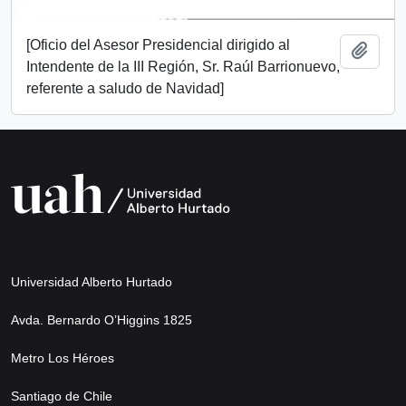
[Oficio del Asesor Presidencial dirigido al
Añadi
Intendente de la III Región, Sr. Raúl Barrionuevo,
referente a saludo de Navidad]
Universidad Alberto Hurtado
Avda. Bernardo O’Higgins 1825
Metro Los Héroes
Santiago de Chile