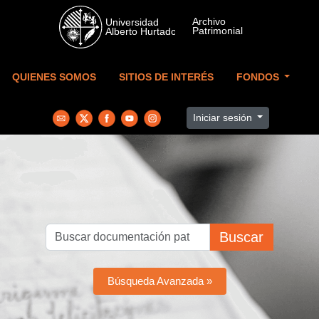
Skip to main content
QUIENES SOMOS
SITIOS DE INTERÉS
FONDOS
Iniciar sesión
Buscar
Búsqueda Avanzada »