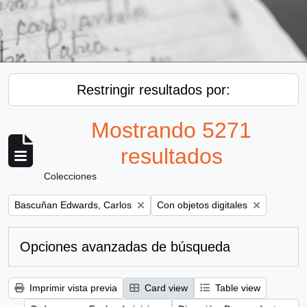
Restringir resultados por:
Mostrando 5271
resultados
Colecciones
Remove filter:
Remove filter:
Bascuñan Edwards, Carlos
Con objetos digitales
Opciones avanzadas de búsqueda
Imprimir vista previa
Card view
Table view