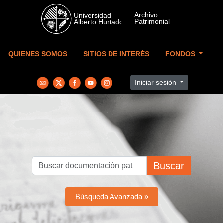
Skip to main content
QUIENES SOMOS
SITIOS DE INTERÉS
FONDOS
Iniciar sesión
Buscar
Búsqueda Avanzada »