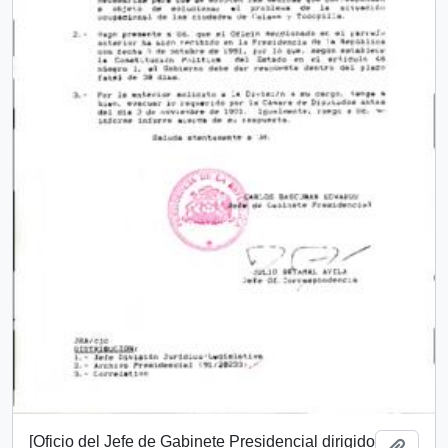
[Oficio del Jefe de Gabinete Presidencial dirigido
Añadi