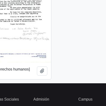
derechos humanos]
Add to clipboard
as Sociales
Admisión
Campus