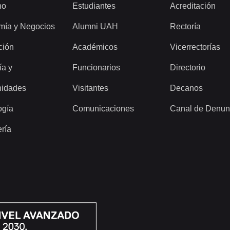
ho
Estudiantes
Acreditación
mía y Negocios
Alumni UAH
Rectoría
ción
Académicos
Vicerrectorías
ía y
Funcionarios
Directorio
idades
Visitantes
Decanos
ogía
Comunicaciones
Canal de Denun
ería