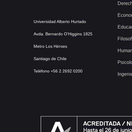
Derec
Econo
Universidad Alberto Hurtado
Educa
Avda. Bernardo O’Higgins 1825
Filosof
Metro Los Héroes
Human
Santiago de Chile
Psicol
Teléfono +56 2 2692 0200
Ingeni