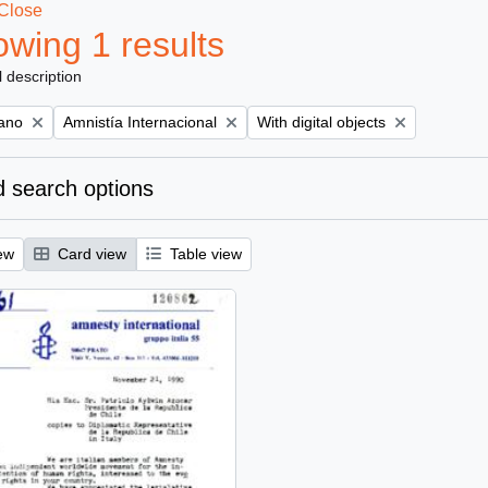
Close
wing 1 results
l description
Remove filter:
Remove filter:
iano
Amnistía Internacional
With digital objects
 search options
ew
Card view
Table view