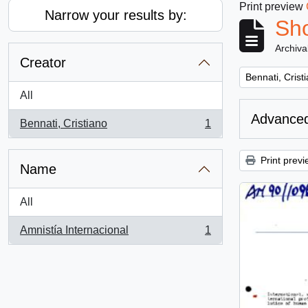
Print preview
Narrow your results by:
Sho
Archiva
Creator
Remove filter:
Bennati, Crist
All
Advanced
Bennati, Cristiano
1
, 1 results
Print previ
Name
All
Amnistía Internacional
1
, 1 results