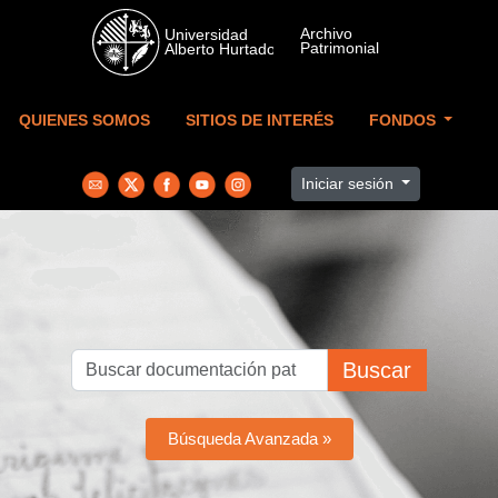
Skip to main content
QUIENES SOMOS
SITIOS DE INTERÉS
FONDOS
Iniciar sesión
Buscar
Búsqueda Avanzada »