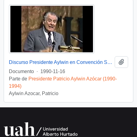
Añadi
Discurso Presidente Aylwin en Convención Santiago: Video
Documento
·
1990-11-16
Parte de
Presidente Patricio Aylwin Azócar (1990-
1994)
Aylwin Azocar, Patricio