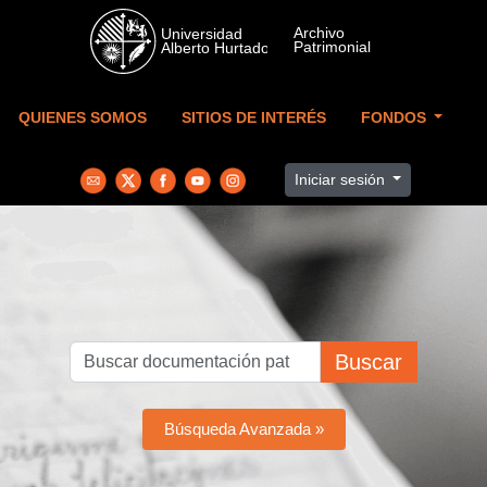
Skip to main content
QUIENES SOMOS
SITIOS DE INTERÉS
FONDOS
Iniciar sesión
Buscar
Búsqueda Avanzada »