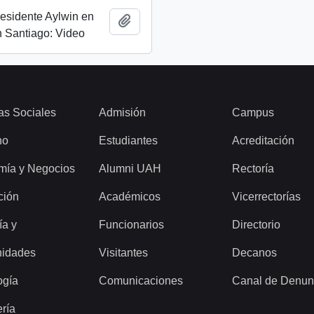
esidente Aylwin en
Añadir al portapapeles
 Santiago: Video
as Sociales
Admisión
Campus
ho
Estudiantes
Acreditación
mía y Negocios
Alumni UAH
Rectoría
ción
Académicos
Vicerrectorías
ía y
Funcionarios
Directorio
idades
Visitantes
Decanos
ogía
Comunicaciones
Canal de Denun
ería