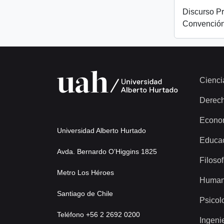
Discurso Pr
Convención
Cienci
Derec
Econo
Universidad Alberto Hurtado
Educa
Avda. Bernardo O’Higgins 1825
Filosof
Metro Los Héroes
Human
Santiago de Chile
Psicol
Teléfono +56 2 2692 0200
Ingeni