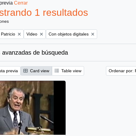
 previa
Cerrar
trando 1 resultados
iones
Remove filter:
Remove filter:
 Patricio
Video
Con objetos digitales
 avanzadas de búsqueda
sta previa
Card view
Table view
Ordenar por: 