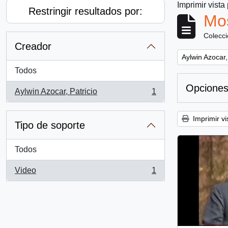
Imprimir vista
Restringir resultados por:
Mos
Colecc
Creador
Remove filter:
Aylwin Azocar,
Todos
Opciones
Aylwin Azocar, Patricio
1
, 1 resultados
Imprimir vi
Tipo de soporte
Todos
Video
1
, 1 resultados