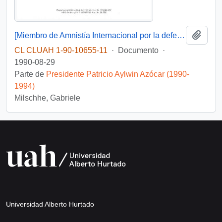
Añadi
[Miembro de Amnistía Internacional por la defensa de los detenidos desaparecidos en Chile felicita por la creación de la Comisión de de Verdad y Reconciliación]
CL CLUAH 1-90-10655-11
·
Documento
·
1990-08-29
Parte de
Presidente Patricio Aylwin Azócar (1990-
1994)
Milschhe, Gabriele
Universidad Alberto Hurtado