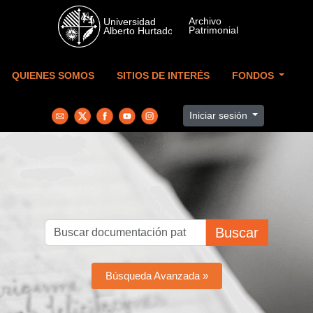
Skip to main content
QUIENES SOMOS
SITIOS DE INTERÉS
FONDOS
Iniciar sesión
Buscar
Búsqueda Avanzada »