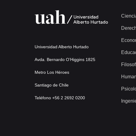
Cienci
Derec
Econo
Universidad Alberto Hurtado
Educa
Avda. Bernardo O’Higgins 1825
Filosof
Metro Los Héroes
Human
Santiago de Chile
Psicol
Teléfono +56 2 2692 0200
Ingeni