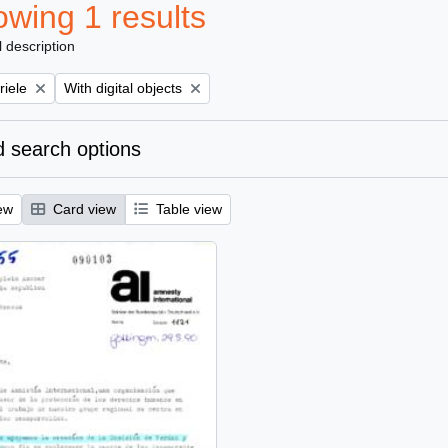
wing 1 results
l description
Remove filter:
riele
With digital objects
 search options
ew
Card view
Table view