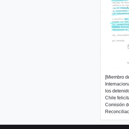
[Miembro d
Internacion
los detenid
Chile felici
Comisión d
Reconciliac