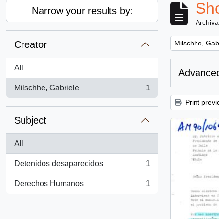
Sho
Narrow your results by:
Archiva
Remove filter:
Creator
Milschhe, Gab
All
Advanced
Milschhe, Gabriele
1
, 1 results
Print previ
Subject
All
Detenidos desaparecidos
1
, 1 results
Derechos Humanos
1
, 1 results