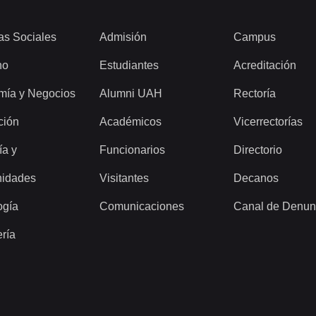
as Sociales
Admisión
Campus
ho
Estudiantes
Acreditación
mía y Negocios
Alumni UAH
Rectoría
ción
Académicos
Vicerrectorías
ía y
Funcionarios
Directorio
idades
Visitantes
Decanos
ogía
Comunicaciones
Canal de Denun
ería