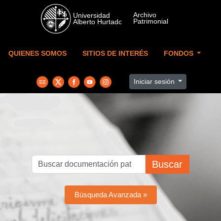
Skip to main content
QUIENES SOMOS
SITIOS DE INTERÉS
FONDOS
Iniciar sesión
Buscar
Búsqueda Avanzada »