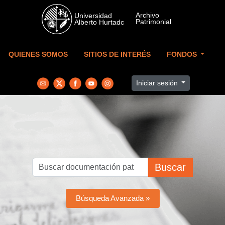
Skip to main content
QUIENES SOMOS
SITIOS DE INTERÉS
FONDOS
Iniciar sesión
Buscar
Búsqueda Avanzada »