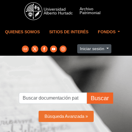
Skip to main content
QUIENES SOMOS
SITIOS DE INTERÉS
FONDOS
Iniciar sesión
Buscar
Búsqueda Avanzada »