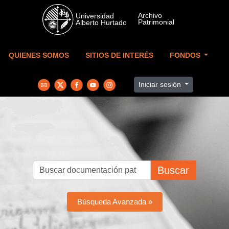
Skip to main content
QUIENES SOMOS
SITIOS DE INTERÉS
FONDOS
Iniciar sesión
Buscar
Búsqueda Avanzada »