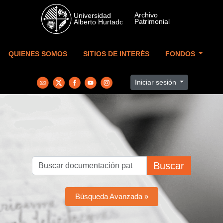
Skip to main content
QUIENES SOMOS
SITIOS DE INTERÉS
FONDOS
Iniciar sesión
Buscar
Búsqueda Avanzada »