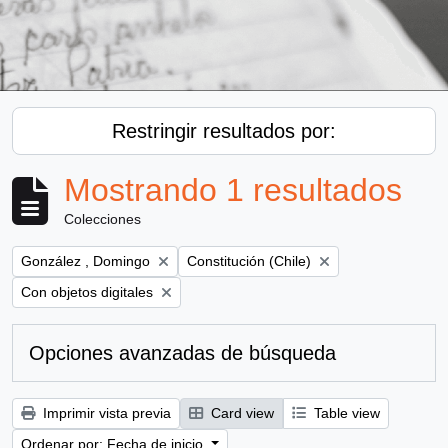
Restringir resultados por:
Mostrando 1 resultados
Colecciones
Remove filter:
Remove filter:
González , Domingo
Constitución (Chile)
Remove filter:
Con objetos digitales
Opciones avanzadas de búsqueda
Imprimir vista previa
Card view
Table view
Ordenar por: Fecha de inicio