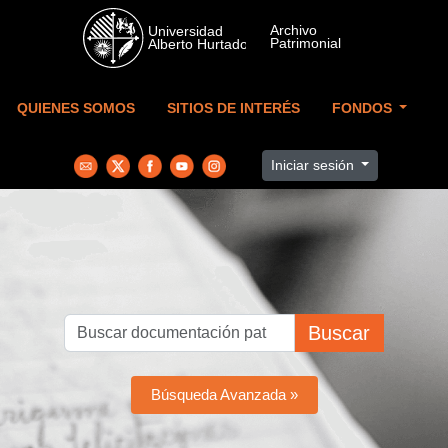
Skip to main content
QUIENES SOMOS
SITIOS DE INTERÉS
FONDOS
Iniciar sesión
Buscar
Búsqueda Avanzada »