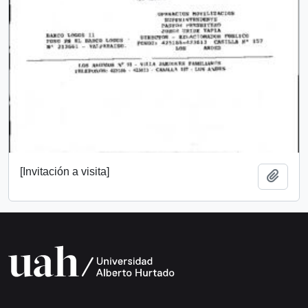
[Invitación a visita]
Añadi