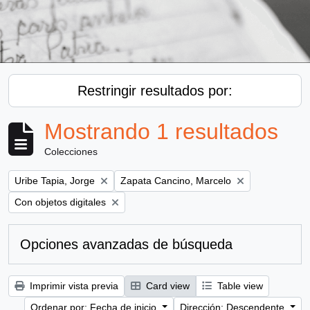
Restringir resultados por:
Mostrando 1 resultados
Colecciones
Remove filter:
Remove filter:
Uribe Tapia, Jorge
Zapata Cancino, Marcelo
Remove filter:
Con objetos digitales
Opciones avanzadas de búsqueda
Imprimir vista previa
Card view
Table view
Ordenar por: Fecha de inicio
Dirección: Descendente