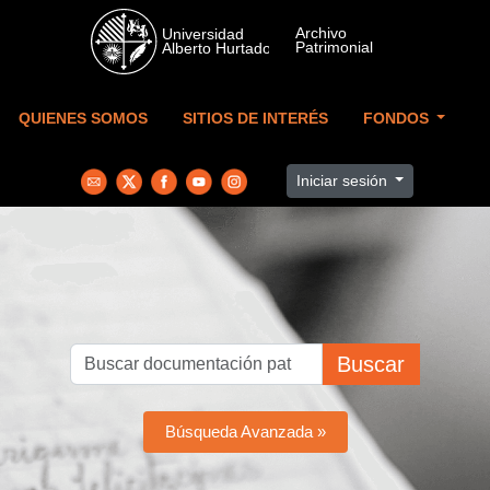
Skip to main content
QUIENES SOMOS
SITIOS DE INTERÉS
FONDOS
Iniciar sesión
Buscar
Búsqueda Avanzada »