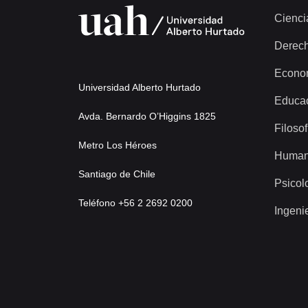
Cienci
Derec
Econo
Universidad Alberto Hurtado
Educa
Avda. Bernardo O’Higgins 1825
Filosof
Metro Los Héroes
Human
Santiago de Chile
Psicol
Teléfono +56 2 2692 0200
Ingeni