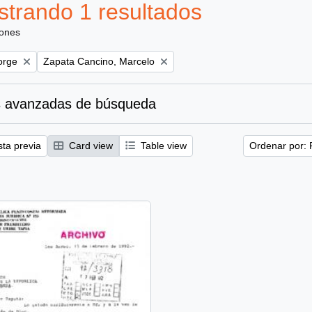
trando 1 resultados
iones
Remove filter:
orge
Zapata Cancino, Marcelo
 avanzadas de búsqueda
sta previa
Card view
Table view
Ordenar por: 