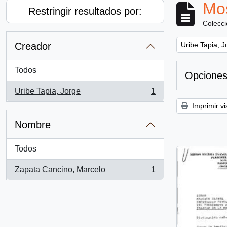
Mos
Restringir resultados por:
Colecc
Remove filter:
Creador
Uribe Tapia, J
Todos
Opciones
Uribe Tapia, Jorge
1
, 1 resultados
Imprimir vi
Nombre
Todos
Zapata Cancino, Marcelo
1
, 1 resultados