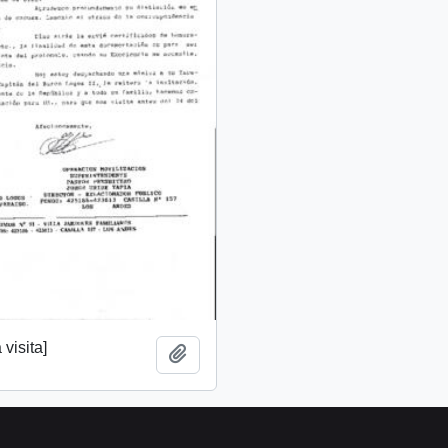
 visita]
Añadir al portapapeles