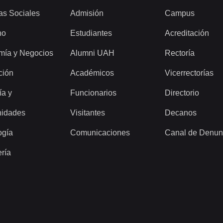
as Sociales
Admisión
Campus
ho
Estudiantes
Acreditación
mía y Negocios
Alumni UAH
Rectoría
ción
Académicos
Vicerrectorías
ía y
Funcionarios
Directorio
idades
Visitantes
Decanos
ogía
Comunicaciones
Canal de Denun
ería