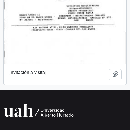
[Invitación a visita]
Add t