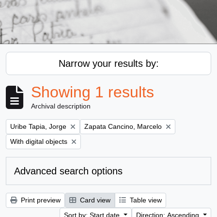
Narrow your results by:
Showing 1 results
Archival description
Remove filter:
Remove filter:
Uribe Tapia, Jorge
Zapata Cancino, Marcelo
Remove filter:
With digital objects
Advanced search options
Print preview
Card view
Table view
Sort by: Start date
Direction: Ascending