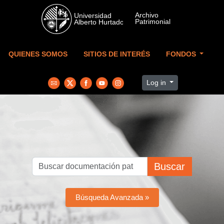
Skip to main content
QUIENES SOMOS
SITIOS DE INTERÉS
FONDOS
Log in
Buscar
Búsqueda Avanzada »