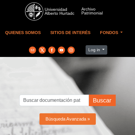
Skip to main content
QUIENES SOMOS
SITIOS DE INTERÉS
FONDOS
Log in
Buscar
Búsqueda Avanzada »