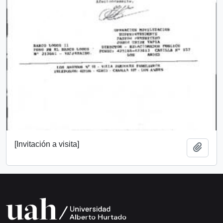
[Invitación a visita]
Add t