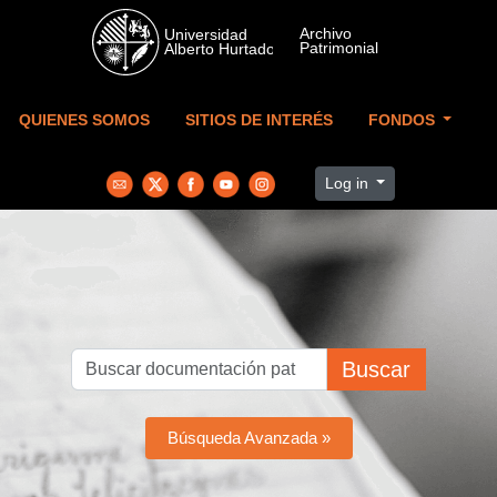
Skip to main content
QUIENES SOMOS
SITIOS DE INTERÉS
FONDOS
Log in
Buscar
Búsqueda Avanzada »