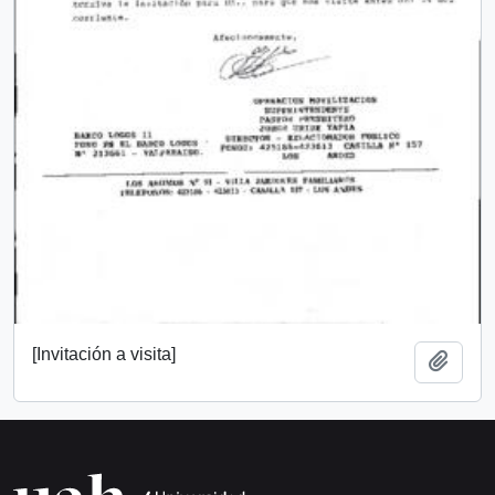
[Invitación a visita]
Añadi