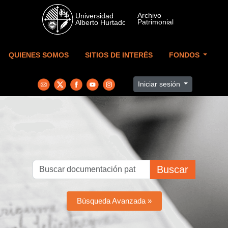
Skip to main content
QUIENES SOMOS
SITIOS DE INTERÉS
FONDOS
Iniciar sesión
Buscar
Búsqueda Avanzada »