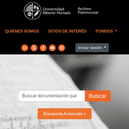
Skip to main content
QUIENES SOMOS
SITIOS DE INTERÉS
FONDOS
Iniciar sesión
Buscar
Búsqueda Avanzada »