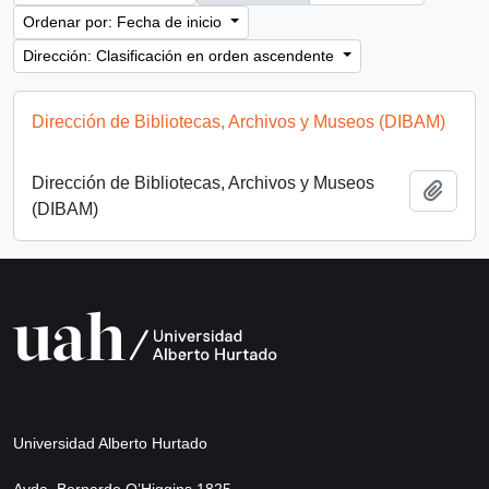
Ordenar por: Fecha de inicio
Dirección: Clasificación en orden ascendente
Dirección de Bibliotecas, Archivos y Museos (DIBAM)
Dirección de Bibliotecas, Archivos y Museos
Añadi
(DIBAM)
Universidad Alberto Hurtado
Avda. Bernardo O’Higgins 1825