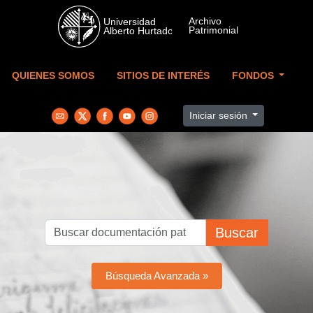
Skip to main content
QUIENES SOMOS
SITIOS DE INTERÉS
FONDOS
Iniciar sesión
Buscar
Búsqueda Avanzada »