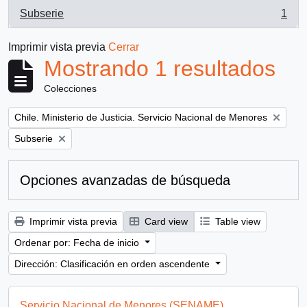
Subserie
1
, 1 resultados
Imprimir vista previa
Cerrar
Mostrando 1 resultados
Colecciones
Remove filter:
Chile. Ministerio de Justicia. Servicio Nacional de Menores
Remove filter:
Subserie
Opciones avanzadas de búsqueda
Imprimir vista previa
Card view
Table view
Ordenar por: Fecha de inicio
Dirección: Clasificación en orden ascendente
Servicio Nacional de Menores (SENAME)