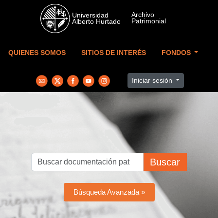
Skip to main content
QUIENES SOMOS
SITIOS DE INTERÉS
FONDOS
Iniciar sesión
Buscar
Búsqueda Avanzada »