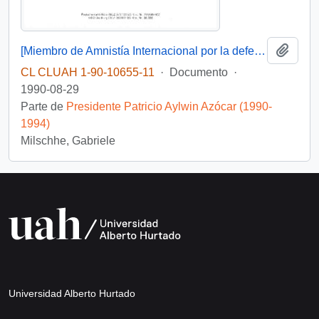
Añadi
[Miembro de Amnistía Internacional por la defensa de los detenidos desaparecidos en Chile felicita por la creación de la Comisión de de Verdad y Reconciliación]
CL CLUAH 1-90-10655-11
·
Documento
·
1990-08-29
Parte de
Presidente Patricio Aylwin Azócar (1990-
1994)
Milschhe, Gabriele
Universidad Alberto Hurtado