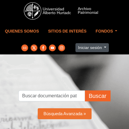
Skip to main content
QUIENES SOMOS
SITIOS DE INTERÉS
FONDOS
Iniciar sesión
Buscar
Búsqueda Avanzada »