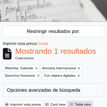
Restringir resultados por:
Imprimir vista previa
Cerrar
Mostrando 1 resultados
Colecciones
Remove filter:
Remove filter:
Milschhe, Gabriele
Amnistía Internacional
Remove filter:
Remove filter:
Derechos Humanos
Con objetos digitales
Opciones avanzadas de búsqueda
Imprimir vista previa
Card view
Table view