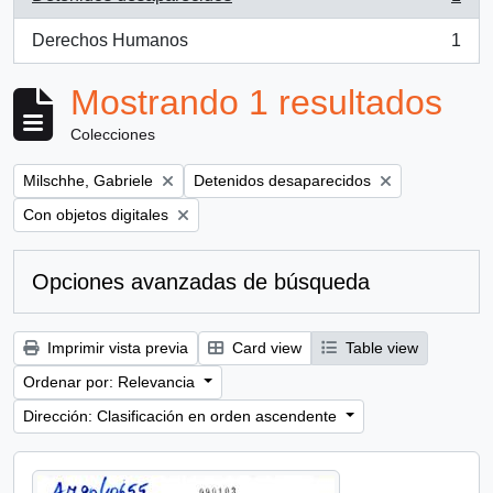
, 1 resultados
Derechos Humanos
1
, 1 resultados
Mostrando 1 resultados
Colecciones
Remove filter:
Remove filter:
Milschhe, Gabriele
Detenidos desaparecidos
Remove filter:
Con objetos digitales
Opciones avanzadas de búsqueda
Imprimir vista previa
Card view
Table view
Ordenar por: Relevancia
Dirección: Clasificación en orden ascendente