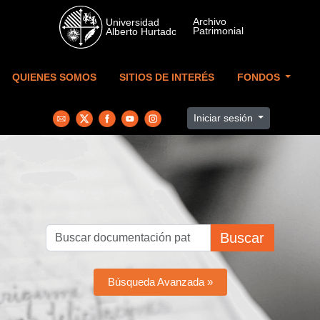
Skip to main content
QUIENES SOMOS
SITIOS DE INTERÉS
FONDOS
Iniciar sesión
Buscar
Búsqueda Avanzada »