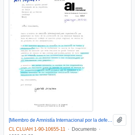
Añadi
[Miembro de Amnistía Internacional por la defensa de los detenidos desaparecidos en Chile felicita por la creación de la Comisión de de Verdad y Reconciliación]
CL CLUAH 1-90-10655-11
·
Documento
·