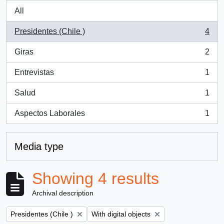
All
Presidentes (Chile )
4
, 4 results
Giras
2
, 2 results
Entrevistas
1
, 1 results
Salud
1
, 1 results
Aspectos Laborales
1
, 1 results
Media type
Showing 4 results
Archival description
Remove filter:
Remove filter:
Presidentes (Chile )
With digital objects