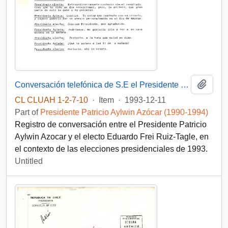
Add t
Conversación telefónica de S.E el Presidente de la República, D. Patricio Aylwin Azocar, con el Presidente electo, D. Eduardo Frei Ruiz-Tagle
CL CLUAH 1-2-7-10
·
Item
·
1993-12-11
Part of
Presidente Patricio Aylwin Azócar (1990-1994)
Registro de conversación entre el Presidente Patricio
Aylwin Azocar y el electo Eduardo Frei Ruiz-Tagle, en
el contexto de las elecciones presidenciales de 1993.
Untitled