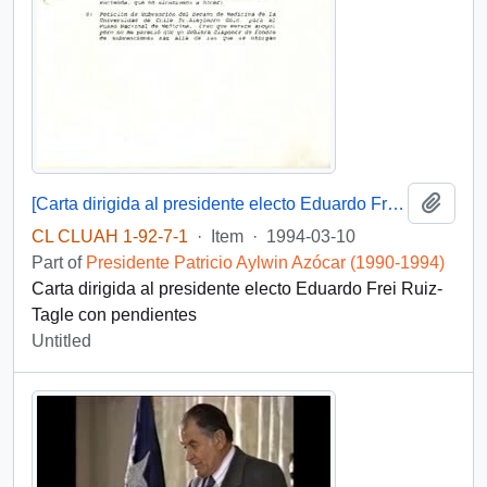
Add t
[Carta dirigida al presidente electo Eduardo Frei Ruiz-Tagle]
CL CLUAH 1-92-7-1
·
Item
·
1994-03-10
Part of
Presidente Patricio Aylwin Azócar (1990-1994)
Carta dirigida al presidente electo Eduardo Frei Ruiz-
Tagle con pendientes
Untitled