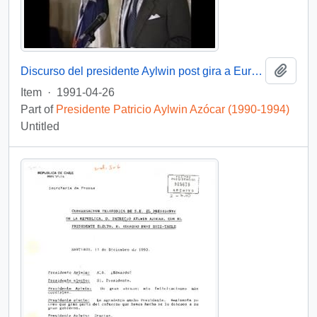
Add t
Discurso del presidente Aylwin post gira a Europa : video
Item
·
1991-04-26
Part of
Presidente Patricio Aylwin Azócar (1990-1994)
Untitled