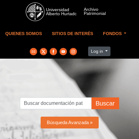
Skip to main content
QUIENES SOMOS
SITIOS DE INTERÉS
FONDOS
Log in
Buscar
Búsqueda Avanzada »