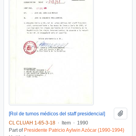
Add t
[Rol de turnos médicos del staff presidencial]
CL CLUAH 1-65-3-18
·
Item
·
1990
Part of
Presidente Patricio Aylwin Azócar (1990-1994)