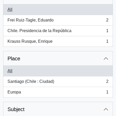
All
Frei Ruiz-Tagle, Eduardo
2
, 2 results
Chile. Presidencia de la República
1
, 1 results
Krauss Rusque, Enrique
1
, 1 results
Place
All
Santiago (Chile : Ciudad)
2
, 2 results
Europa
1
, 1 results
Subject