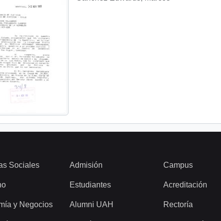
as Sociales
Admisión
Campus
ho
Estudiantes
Acreditación
mía y Negocios
Alumni UAH
Rectoría