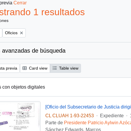
 previa
Cerrar
trando 1 resultados
iones
Remove filter:
Oficios
 avanzadas de búsqueda
sta previa
Card view
Table view
s con objetos digitales
CL CLUAH 1-93-22453
·
Expediente
·
Parte de
Presidente Patricio Aylwin Azóc
Sánchez Edwards, Marcos