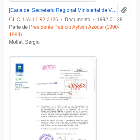
Añadi
[Carta del Secretario Regional Ministerial de Vivienda y Urbanismo dirigida al Jefe de Gabinete Presidencial, referente a informe de gestión]
CL CLUAH 1-92-3126
·
Documento
·
1992-01-28
Parte de
Presidente Patricio Aylwin Azócar (1990-
1994)
Moffat, Sergio