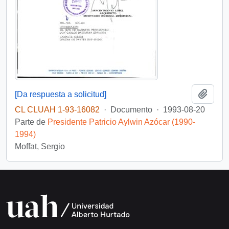
Añadi
[Da respuesta a solicitud]
CL CLUAH 1-93-16082
·
Documento
·
1993-08-20
Parte de
Presidente Patricio Aylwin Azócar (1990-
1994)
Moffat, Sergio