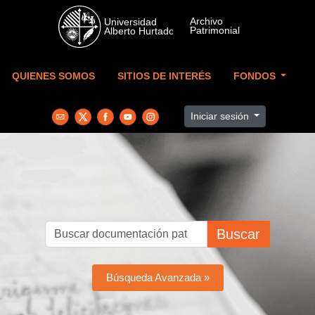
Skip to main content
QUIENES SOMOS
SITIOS DE INTERÉS
FONDOS
Iniciar sesión
Buscar
Búsqueda Avanzada »