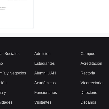
as Sociales
Admisión
Campus
ho
Estudiantes
Acreditación
mía y Negocios
Alumni UAH
Rectoría
ción
Académicos
Vicerrectorías
ía y
Funcionarios
Directorio
idades
Visitantes
Decanos