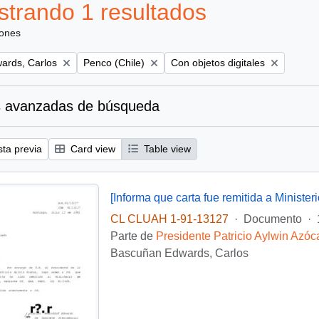
trando 1 resultados
iones
Remove filter:
Remove filter:
ards, Carlos
Penco (Chile)
Con objetos digitales
 avanzadas de búsqueda
sta previa
Card view
Table view
CL CLUAH 1-91-13127
·
Documento
·
Parte de
Presidente Patricio Aylwin Azóc
Bascuñan Edwards, Carlos