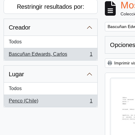
Mos
Restringir resultados por:
Colecc
Remove filter:
Creador
Bascuñan Edw
Todos
Opciones
Bascuñan Edwards, Carlos
1
, 1 resultados
Imprimir vi
Lugar
Todos
Penco (Chile)
1
, 1 resultados