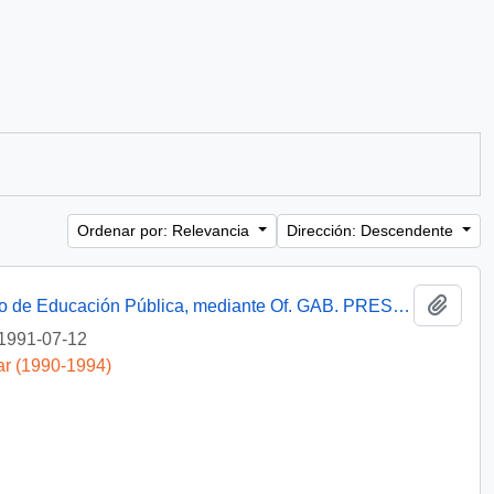
Ordenar por: Relevancia
Dirección: Descendente
Añadi
[Informa que carta fue remitida a Ministerio de Educación Pública, mediante Of. GAB. PRES. (0) 91/2438]
1991-07-12
ar (1990-1994)