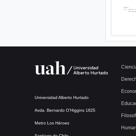
Cienci
Derec
Econo
Universidad Alberto Hurtado
Educa
Avda. Bernardo O’Higgins 1825
Filosof
Metro Los Héroes
Human
Santiago de Chile