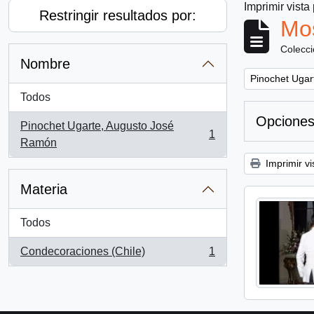
Imprimir vista
Restringir resultados por:
Mos
Colecc
Nombre
Remove filter:
Pinochet Ugar
Todos
Opciones
Pinochet Ugarte, Augusto José
1
, 1 resultados
Ramón
Imprimir vi
Materia
Todos
Condecoraciones (Chile)
1
, 1 resultados