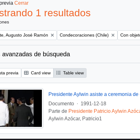
 previa
Cerrar
trando 1 resultados
iones
Remove filter:
Remove fil
te, Augusto José Ramón
Condecoraciones (Chile)
Con objeto
 avanzadas de búsqueda
sta previa
Card view
Table view
Documento
·
1991-12-18
Parte de
Presidente Patricio Aylwin Azóc
Aylwin Azócar, Patricio1