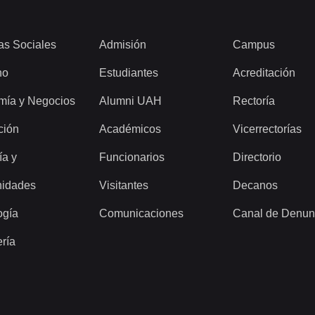
as Sociales
Admisión
Campus
ho
Estudiantes
Acreditación
mía y Negocios
Alumni UAH
Rectoría
ción
Académicos
Vicerrectorías
ía y
Funcionarios
Directorio
idades
Visitantes
Decanos
ogía
Comunicaciones
Canal de Denun
ería