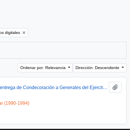
ter:
s digitales
Ordenar por: Relevancia
Dirección: Descendente
Añadi
Presidente Aylwin asiste a ceremonia de entrega de Condecoración a Generales del Ejercito : video
ar (1990-1994)