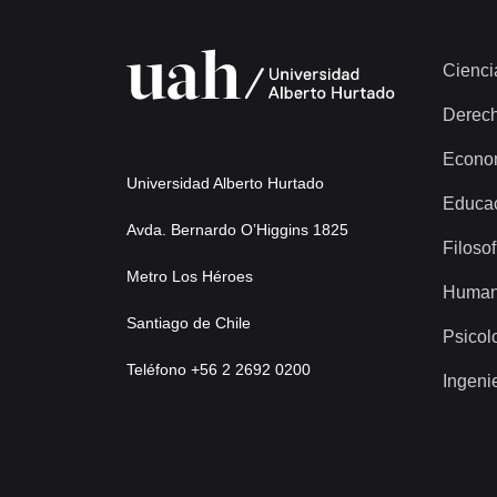
Cienci
Derec
Econo
Universidad Alberto Hurtado
Educa
Avda. Bernardo O’Higgins 1825
Filosof
Metro Los Héroes
Human
Santiago de Chile
Psicol
Teléfono +56 2 2692 0200
Ingeni