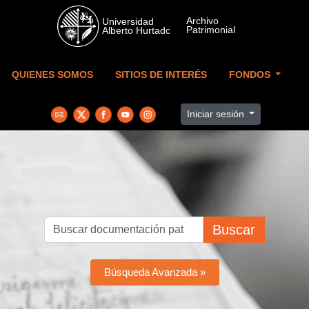
Skip to main content
QUIENES SOMOS
SITIOS DE INTERÉS
FONDOS
Iniciar sesión
Buscar
Búsqueda Avanzada »