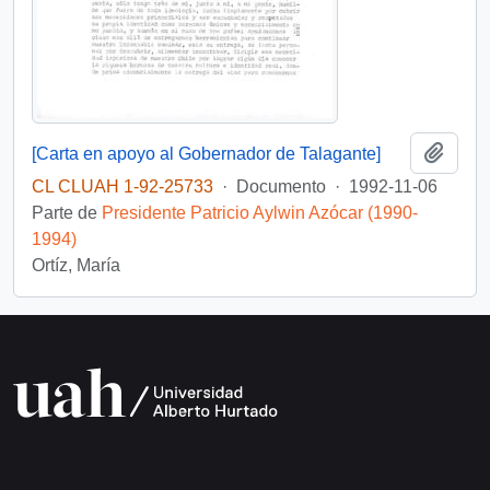
Añadi
[Carta en apoyo al Gobernador de Talagante]
CL CLUAH 1-92-25733
·
Documento
·
1992-11-06
Parte de
Presidente Patricio Aylwin Azócar (1990-
1994)
Ortíz, María