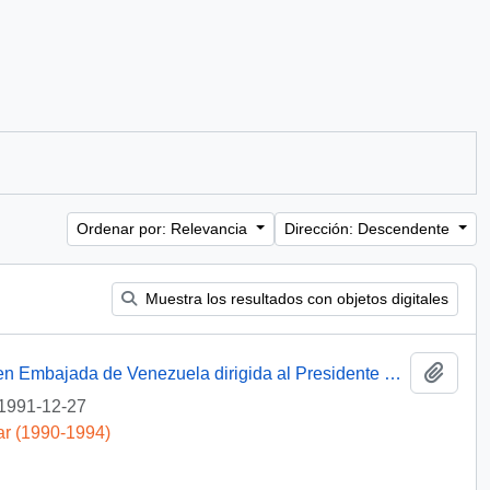
Ordenar por: Relevancia
Dirección: Descendente
Muestra los resultados con objetos digitales
Añadi
[Solicitud de intervención a exoneración en Embajada de Venezuela dirigida al Presidente Patricio Aylwin]
1991-12-27
ar (1990-1994)