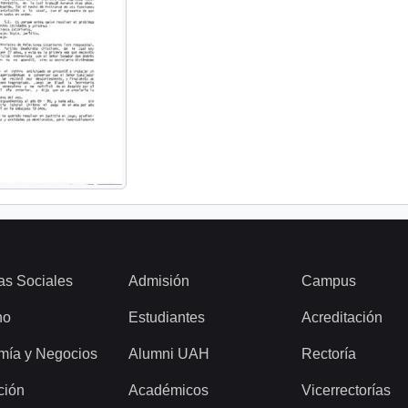
as Sociales
Admisión
Campus
ho
Estudiantes
Acreditación
mía y Negocios
Alumni UAH
Rectoría
ción
Académicos
Vicerrectorías