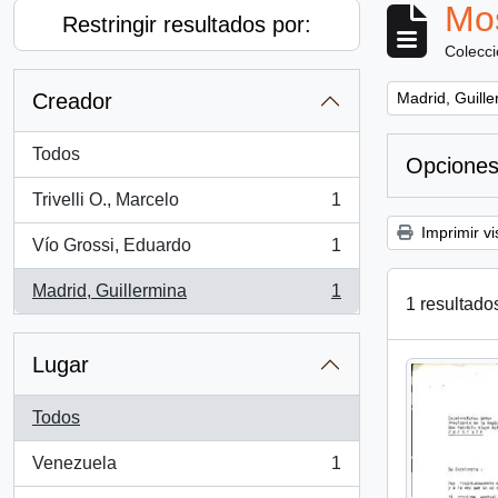
Mos
Restringir resultados por:
Colecc
Remove filter:
Creador
Madrid, Guill
Todos
Opciones
Trivelli O., Marcelo
1
, 1 resultados
Imprimir vi
Vío Grossi, Eduardo
1
, 1 resultados
Madrid, Guillermina
1
, 1 resultados
1 resultado
Lugar
Todos
Venezuela
1
, 1 resultados