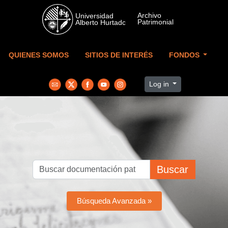
Skip to main content
QUIENES SOMOS
SITIOS DE INTERÉS
FONDOS
Log in
Buscar
Búsqueda Avanzada »