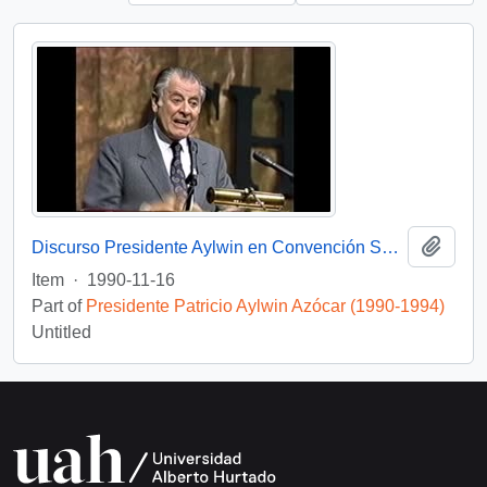
Add t
Discurso Presidente Aylwin en Convención Santiago: Video
Item
·
1990-11-16
Part of
Presidente Patricio Aylwin Azócar (1990-1994)
Untitled