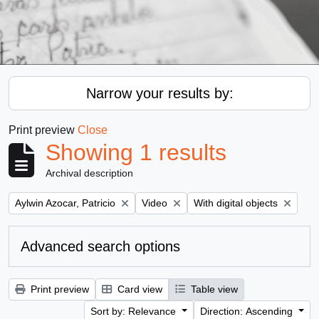
Narrow your results by:
Print preview
Close
Showing 1 results
Archival description
Remove filter:
Remove filter:
Remove filter:
Aylwin Azocar, Patricio
Video
With digital objects
Advanced search options
Print preview
Card view
Table view
Sort by: Relevance
Direction: Ascending