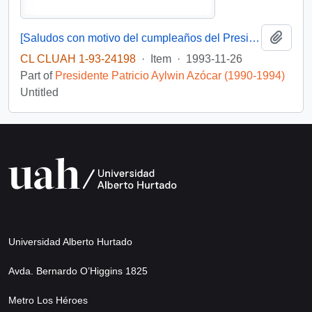
Add t
[Saludos con motivo del cumpleaños del Presidente]
CL CLUAH 1-93-24198
·
Item
·
1993-11-26
Part of
Presidente Patricio Aylwin Azócar (1990-1994)
Untitled
Universidad Alberto Hurtado
Avda. Bernardo O’Higgins 1825
Metro Los Héroes