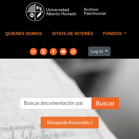
Skip to main content
QUIENES SOMOS
SITIOS DE INTERÉS
FONDOS
Log in
Buscar
Búsqueda Avanzada »