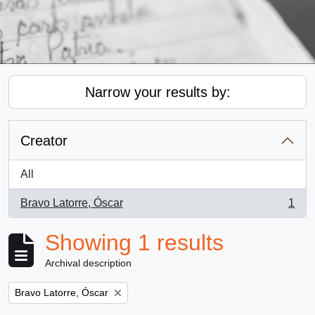
Narrow your results by:
Creator
All
Bravo Latorre, Óscar
1
, 1 results
Showing 1 results
Archival description
Remove filter:
Bravo Latorre, Óscar