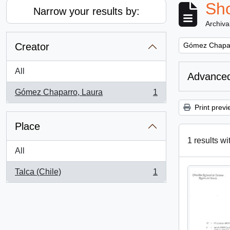
Sho
Narrow your results by:
Archiva
Remove filter:
Creator
Gómez Chapar
All
Advanced
Gómez Chaparro, Laura
1
, 1 results
Print previ
Place
1 results wi
All
Talca (Chile)
1
, 1 results