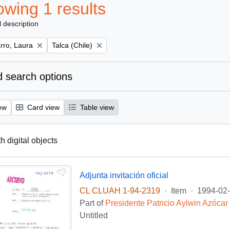
wing 1 results
l description
Remove filter:
ro, Laura
Talca (Chile)
 search options
ew
Card view
Table view
th digital objects
Adjunta invitación oficial
CL CLUAH 1-94-2319
·
Item
·
1994-02
Part of
Presidente Patricio Aylwin Azócar
Untitled