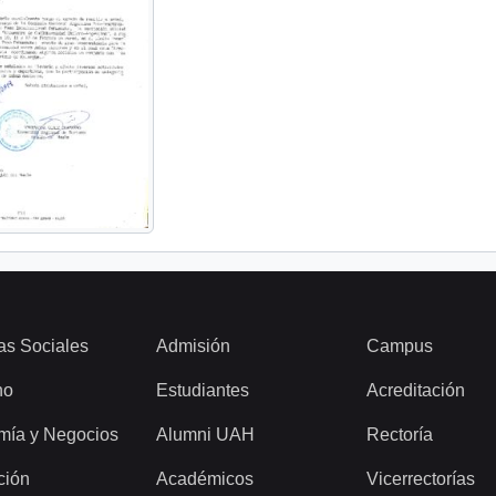
as Sociales
Admisión
Campus
ho
Estudiantes
Acreditación
mía y Negocios
Alumni UAH
Rectoría
ción
Académicos
Vicerrectorías