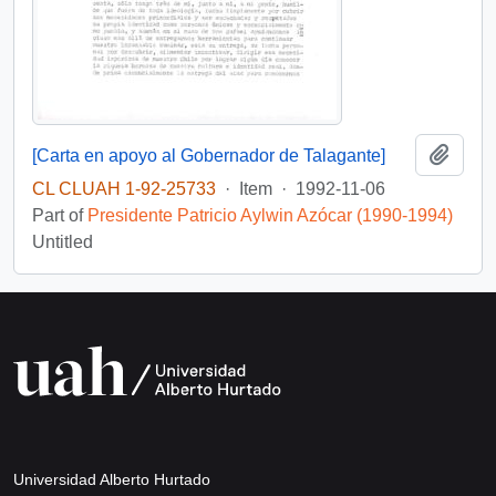
Add t
[Carta en apoyo al Gobernador de Talagante]
CL CLUAH 1-92-25733
·
Item
·
1992-11-06
Part of
Presidente Patricio Aylwin Azócar (1990-1994)
Untitled
Universidad Alberto Hurtado