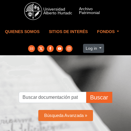
Skip to main content
QUIENES SOMOS
SITIOS DE INTERÉS
FONDOS
Log in
Buscar
Búsqueda Avanzada »