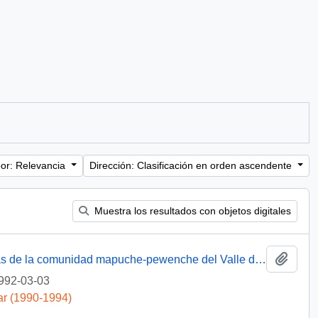
or: Relevancia
Dirección: Clasificación en orden ascendente
Muestra los resultados con objetos digitales
Añadi
[Solicita resolución del problema de tierras de la comunidad mapuche-pewenche del Valle de Quinquén]
992-03-03
ar (1990-1994)