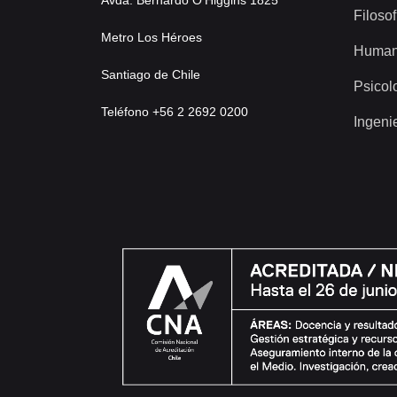
Avda. Bernardo O’Higgins 1825
Filosof
Metro Los Héroes
Human
Santiago de Chile
Psicol
Teléfono +56 2 2692 0200
Ingeni