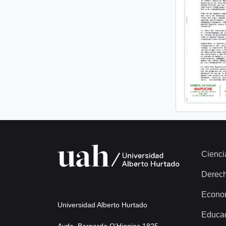
Cienci
Derec
Econo
Universidad Alberto Hurtado
Educa