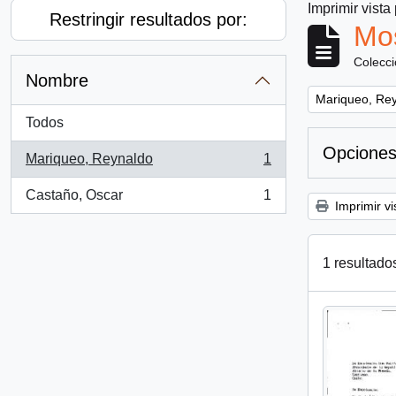
Imprimir vista
Restringir resultados por:
Mos
Colecc
Nombre
Remove filter:
Mariqueo, Re
Todos
Opciones
Mariqueo, Reynaldo
1
, 1 resultados
Castaño, Oscar
1
, 1 resultados
Imprimir vi
1 resultado