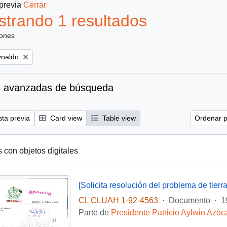
 previa
Cerrar
trando 1 resultados
iones
ynaldo
 avanzadas de búsqueda
sta previa
Card view
Table view
Ordenar p
s con objetos digitales
CL CLUAH 1-92-4563
·
Documento
·
1
Parte de
Presidente Patricio Aylwin Azóc