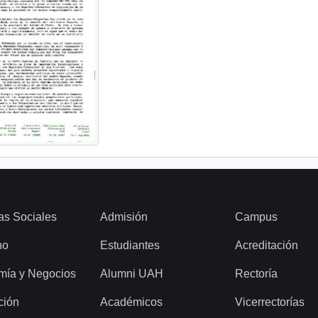
as Sociales
Admisión
Campus
ho
Estudiantes
Acreditación
mía y Negocios
Alumni UAH
Rectoría
ción
Académicos
Vicerrectorías