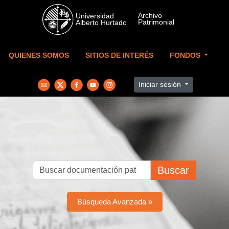
Skip to main content
QUIENES SOMOS
SITIOS DE INTERÉS
FONDOS
Iniciar sesión
Buscar
Búsqueda Avanzada »