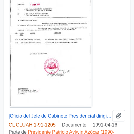
Añadi
[Oficio del Jefe de Gabinete Presidencial dirigido al Intendente de la III Región de Atacama, Sr. Raúl Barrionuevo]
CL CLUAH 1-91-1205
·
Documento
·
1991-04-16
Parte de
Presidente Patricio Aylwin Azócar (1990-