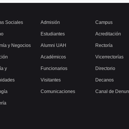
as Sociales
Admisión
Campus
ho
Estudiantes
Acreditación
mía y Negocios
Alumni UAH
Rectoría
ción
Académicos
Vicerrectorías
ía y
Funcionarios
Directorio
idades
Visitantes
Decanos
ogía
Comunicaciones
Canal de Denun
ería