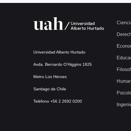
Cienci
Derec
Econo
Universidad Alberto Hurtado
Educa
Avda. Bernardo O’Higgins 1825
Filosof
Metro Los Héroes
Human
Santiago de Chile
Psicol
Teléfono +56 2 2692 0200
Ingeni