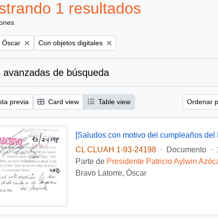
trando 1 resultados
iones
Remove filter:
, Óscar
Con objetos digitales
 avanzadas de búsqueda
sta previa
Card view
Table view
Ordenar p
[Saludos con motivo del cumpleaños del 
CL CLUAH 1-93-24198
·
Documento
·
Parte de
Presidente Patricio Aylwin Azóc
Bravo Latorre, Óscar