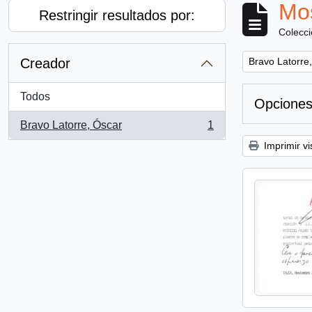
Mos
Restringir resultados por:
Colecc
Remove filter:
Creador
Bravo Latorre
Todos
Opciones
Bravo Latorre, Óscar
1
, 1 resultados
Imprimir vi