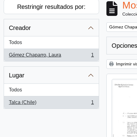
Mos
Restringir resultados por:
Colecc
Remove filter:
Creador
Gómez Chapar
Todos
Opciones
Gómez Chaparro, Laura
1
, 1 resultados
Imprimir vi
Lugar
Todos
Talca (Chile)
1
, 1 resultados