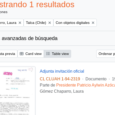
trando 1 resultados
iones
Remove filter:
Remove filter:
ro, Laura
Talca (Chile)
Con objetos digitales
 avanzadas de búsqueda
sta previa
Card view
Table view
Ordenar p
Adjunta invitación oficial
CL CLUAH 1-94-2319
·
Documento
·
1
Parte de
Presidente Patricio Aylwin Azóc
Gómez Chaparro, Laura