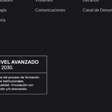
idades
Visitantes
Decanos
ogía
Comunicaciones
Canal de Denun
ería