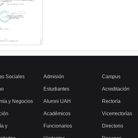
as Sociales
Admisión
Campus
ho
Estudiantes
Acreditación
mía y Negocios
Alumni UAH
Rectoría
ción
Académicos
Vicerrectorías
ía y
Funcionarios
Directorio