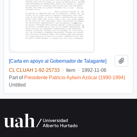
Add t
[Carta en apoyo al Gobernador de Talagante]
CL CLUAH 1-92-25733
·
Item
·
1992-11-06
Part of
Presidente Patricio Aylwin Azócar (1990-1994)
Untitled