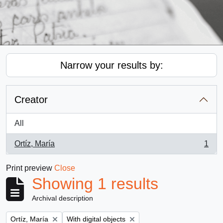
Narrow your results by:
Creator
All
Ortíz, María
1
, 1 results
Print preview
Close
Showing 1 results
Archival description
Remove filter:
Remove filter:
Ortíz, María
With digital objects