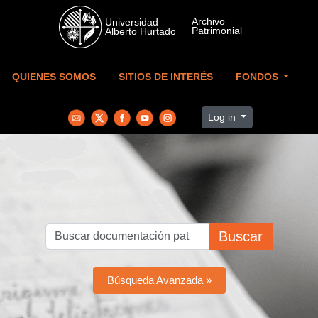
Skip to main content
QUIENES SOMOS
SITIOS DE INTERÉS
FONDOS
Log in
Buscar
Búsqueda Avanzada »