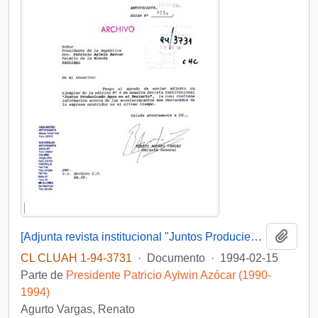
Añadi
[Adjunta revista institucional "Juntos Produciendo agua en el desierto"]
CL CLUAH 1-94-3731
·
Documento
·
1994-02-15
Parte de
Presidente Patricio Aylwin Azócar (1990-
1994)
Agurto Vargas, Renato