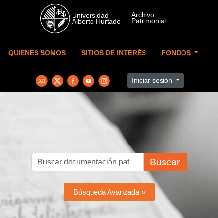
Skip to main content
QUIENES SOMOS
SITIOS DE INTERÉS
FONDOS
Iniciar sesión
Buscar
Búsqueda Avanzada »