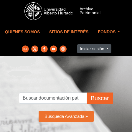
Skip to main content
QUIENES SOMOS
SITIOS DE INTERÉS
FONDOS
Iniciar sesión
Buscar
Búsqueda Avanzada »