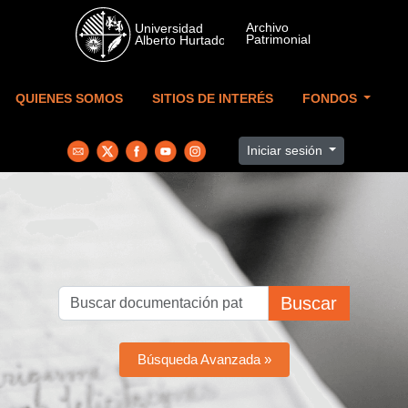
Skip to main content
QUIENES SOMOS
SITIOS DE INTERÉS
FONDOS
Iniciar sesión
Buscar
Búsqueda Avanzada »