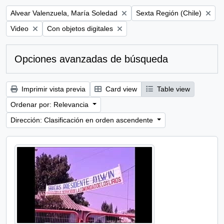
Remove filter:
Remove filter:
Alvear Valenzuela, María Soledad
Sexta Región (Chile)
Remove filter:
Remove filter:
Video
Con objetos digitales
Opciones avanzadas de búsqueda
Imprimir vista previa
Card view
Table view
Ordenar por: Relevancia
Dirección: Clasificación en orden ascendente