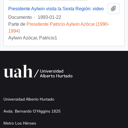
Añadi
Presidente Aylwin visita la Sexta Región: video
Documento
·
1993-01-22
Parte de
Presidente Patricio Aylwin Azócar (1990-
1994)
Aylwin Azócar, Patricio1
Universidad Alberto Hurtado
Avda. Bernardo O’Higgins 1825
Metro Los Héroes