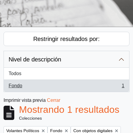
Restringir resultados por:
Nivel de descripción
Todos
Fondo
1
, 1 resultados
Imprimir vista previa
Cerrar
Mostrando 1 resultados
Colecciones
Remove filter:
Remove filter:
Remove filter:
Volantes Políticos
Fondo
Con objetos digitales