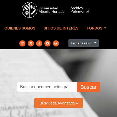
Skip to main content
QUIENES SOMOS
SITIOS DE INTERÉS
FONDOS
Iniciar sesión
Buscar
Búsqueda Avanzada »