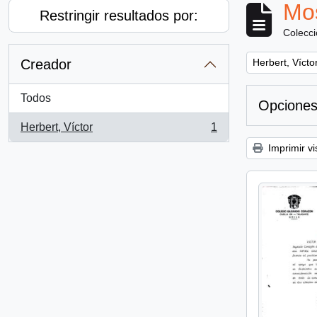
Mos
Restringir resultados por:
Colecc
Remove filter:
Creador
Herbert, Vícto
Todos
Opciones
Herbert, Víctor
1
, 1 resultados
Imprimir vi