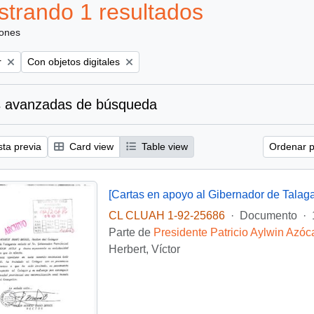
trando 1 resultados
iones
Remove filter:
r
Con objetos digitales
 avanzadas de búsqueda
sta previa
Card view
Table view
Ordenar p
[Cartas en apoyo al Gibernador de Talaga
CL CLUAH 1-92-25686
·
Documento
·
Parte de
Presidente Patricio Aylwin Azóc
Herbert, Víctor