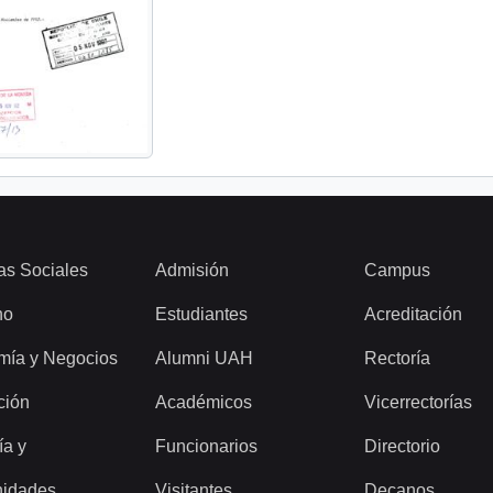
as Sociales
Admisión
Campus
ho
Estudiantes
Acreditación
mía y Negocios
Alumni UAH
Rectoría
ción
Académicos
Vicerrectorías
ía y
Funcionarios
Directorio
idades
Visitantes
Decanos