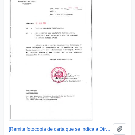
Añadi
[Remite fotocopia de carta que se indica a Director INJUV]