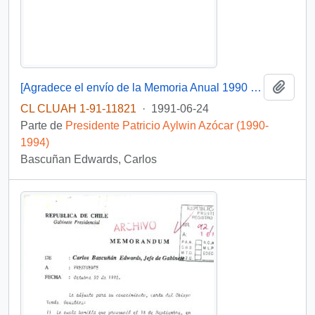
Añadi
[Agradece el envío de la Memoria Anual 1990 del Banco de A. Edwards]
CL CLUAH 1-91-11821
·
1991-06-24
Parte de
Presidente Patricio Aylwin Azócar (1990-
1994)
Bascuñan Edwards, Carlos