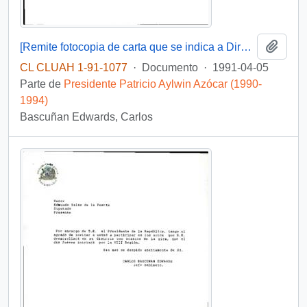
Añadi
[Remite fotocopia de carta que se indica a Director de TVN]
CL CLUAH 1-91-1077
·
Documento
·
1991-04-05
Parte de
Presidente Patricio Aylwin Azócar (1990-
1994)
Bascuñan Edwards, Carlos