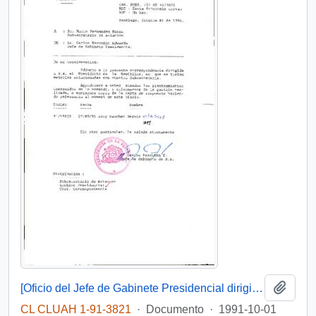
Añadi
[Oficio del Jefe de Gabinete Presidencial dirigida al Subsecretario de Aviación]
CL CLUAH 1-91-3821
·
Documento
·
1991-10-01