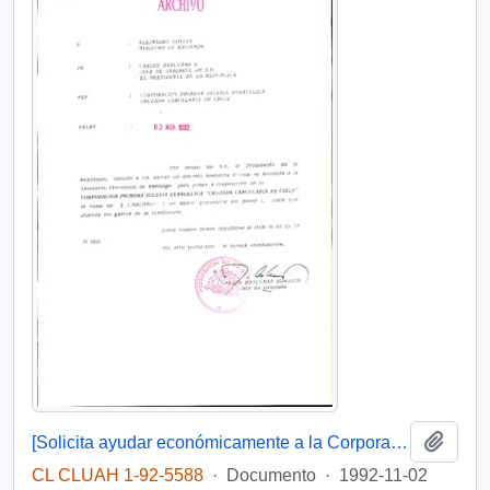
Añadi
[Solicita ayudar económicamente a la Corporación Primera Iglesia evangélica "cruzada cancelaria de Chile"
CL CLUAH 1-92-5588
·
Documento
·
1992-11-02