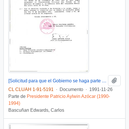
Añadi
[Solicitud para que el Gobierno se haga parte del proceso por el asesinato del ex-dirigente del MIR, Jecar Neghme]
CL CLUAH 1-91-5191
·
Documento
·
1991-11-26
Parte de
Presidente Patricio Aylwin Azócar (1990-
1994)
Bascuñan Edwards, Carlos