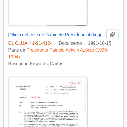
Añadi
[Oficio del Jefe de Gabinete Presidencial dirigido al Director Nacional de INDAP]
CL CLUAH 1-91-4124
·
Documento
·
1991-10-15
Parte de
Presidente Patricio Aylwin Azócar (1990-
1994)
Bascuñan Edwards, Carlos