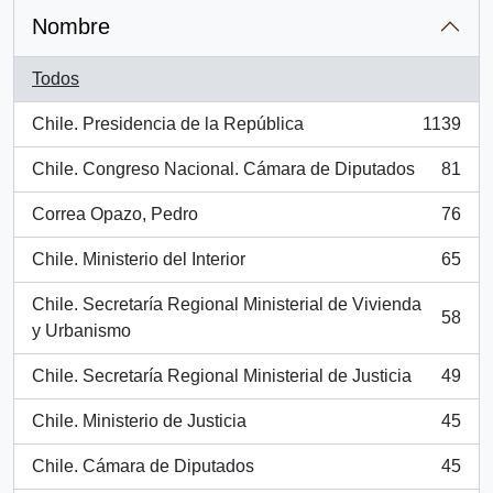
Nombre
Todos
Chile. Presidencia de la República
1139
, 1139 resultados
Chile. Congreso Nacional. Cámara de Diputados
81
, 81 resultados
Correa Opazo, Pedro
76
, 76 resultados
Chile. Ministerio del Interior
65
, 65 resultados
Chile. Secretaría Regional Ministerial de Vivienda
58
, 58 resultados
y Urbanismo
Chile. Secretaría Regional Ministerial de Justicia
49
, 49 resultados
Chile. Ministerio de Justicia
45
, 45 resultados
Chile. Cámara de Diputados
45
, 45 resultados