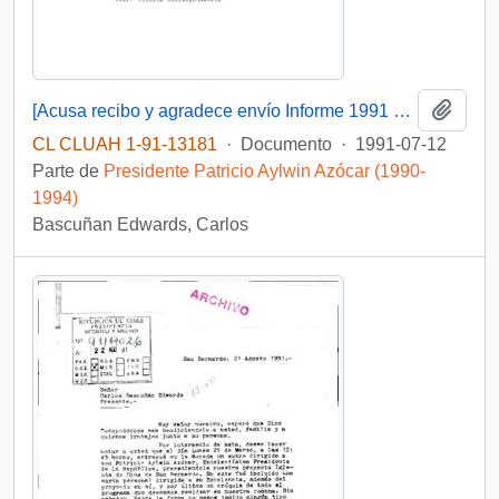
Añadi
[Acusa recibo y agradece envío Informe 1991 de Amnistia Internacional]
CL CLUAH 1-91-13181
·
Documento
·
1991-07-12
Parte de
Presidente Patricio Aylwin Azócar (1990-
1994)
Bascuñan Edwards, Carlos