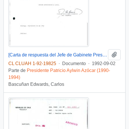
Añadi
[Carta de respuesta del Jefe de Gabinete Presidencial dirigida a Norbert Lechner]
CL CLUAH 1-92-19825
·
Documento
·
1992-09-02
Parte de
Presidente Patricio Aylwin Azócar (1990-
1994)
Bascuñan Edwards, Carlos