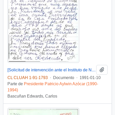
Añadi
[Solicitud de intervención ante el Instituto de Normalización Previsional dirigida al Presidente Patricio Aylwin]
CL CLUAH 1-91-1793
·
Documento
·
1991-01-10
Parte de
Presidente Patricio Aylwin Azócar (1990-
1994)
Bascuñan Edwards, Carlos