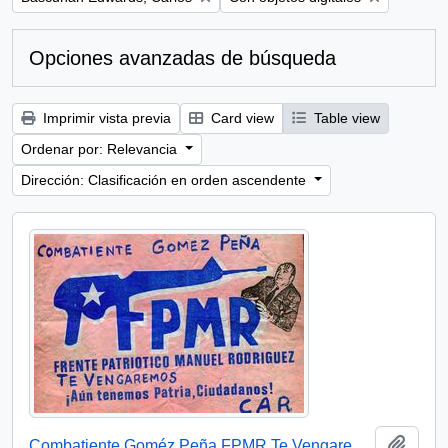
Opciones avanzadas de búsqueda
Imprimir vista previa
Card view
Table view
Ordenar por: Relevancia
Dirección: Clasificación en orden ascendente
Añadi
Combatiente Goméz Peña FPMR Te Vengaremos