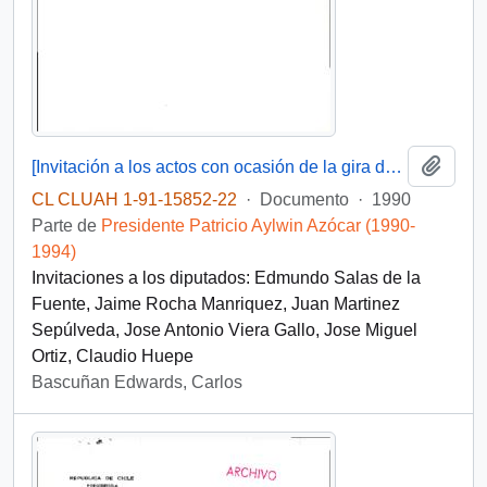
Añadi
[Invitación a los actos con ocasión de la gira de S.E el Presidente en la VIII Región]
CL CLUAH 1-91-15852-22
·
Documento
·
1990
Parte de
Presidente Patricio Aylwin Azócar (1990-
1994)
Invitaciones a los diputados: Edmundo Salas de la
Fuente, Jaime Rocha Manriquez, Juan Martinez
Sepúlveda, Jose Antonio Viera Gallo, Jose Miguel
Ortiz, Claudio Huepe
Bascuñan Edwards, Carlos