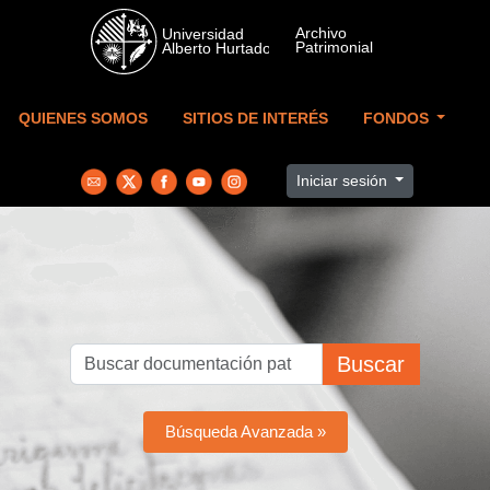
Skip to main content
QUIENES SOMOS
SITIOS DE INTERÉS
FONDOS
Iniciar sesión
Buscar
Búsqueda Avanzada »