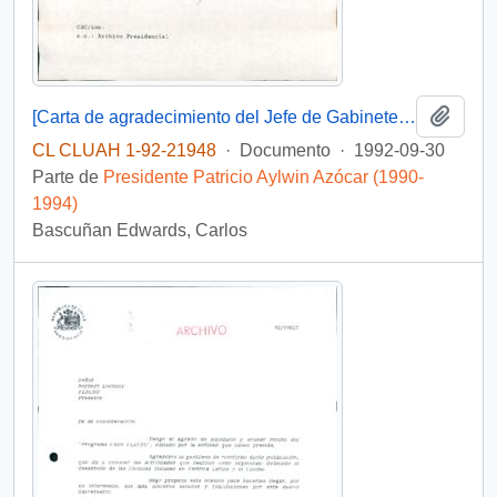
Añadi
[Carta de agradecimiento del Jefe de Gabinete Presidencial dirigida al Director de Relaciones Económicas del Ministerio de Relaciones Exteriores]
CL CLUAH 1-92-21948
·
Documento
·
1992-09-30
Parte de
Presidente Patricio Aylwin Azócar (1990-
1994)
Bascuñan Edwards, Carlos