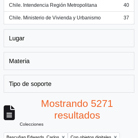
Chile. Intendencia Región Metropolitana
40
, 40 resultados
Chile. Ministerio de Vivienda y Urbanismo
37
, 37 resultados
Lugar
Materia
Tipo de soporte
Mostrando 5271
resultados
Colecciones
Remove filter:
Remove filter:
Bascuñan Edwards, Carlos
Con objetos digitales