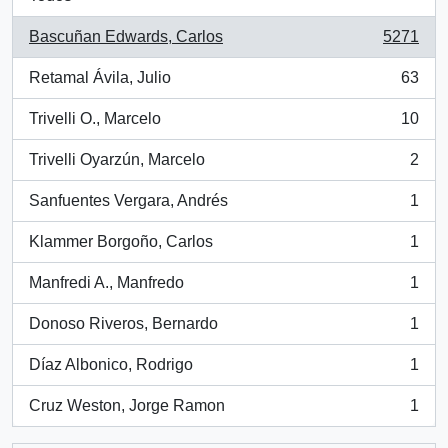
Bascuñan Edwards, Carlos
5271
, 5271 resultados
Retamal Ávila, Julio
63
, 63 resultados
Trivelli O., Marcelo
10
, 10 resultados
Trivelli Oyarzún, Marcelo
2
, 2 resultados
Sanfuentes Vergara, Andrés
1
, 1 resultados
Klammer Borgoño, Carlos
1
, 1 resultados
Manfredi A., Manfredo
1
, 1 resultados
Donoso Riveros, Bernardo
1
, 1 resultados
Díaz Albonico, Rodrigo
1
, 1 resultados
Cruz Weston, Jorge Ramon
1
, 1 resultados