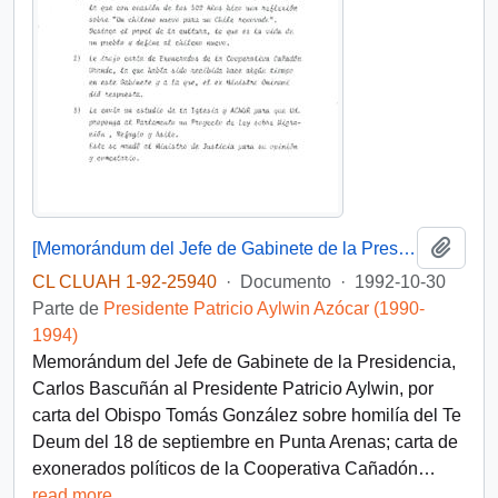
Añadi
[Memorándum del Jefe de Gabinete de la Presidencia al Presidente Patricio Aylwin]
CL CLUAH 1-92-25940
·
Documento
·
1992-10-30
Parte de
Presidente Patricio Aylwin Azócar (1990-
1994)
Memorándum del Jefe de Gabinete de la Presidencia,
Carlos Bascuñán al Presidente Patricio Aylwin, por
carta del Obispo Tomás González sobre homilía del Te
Deum del 18 de septiembre en Punta Arenas; carta de
exonerados políticos de la Cooperativa Cañadón
…
read more