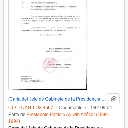
Añadi
[Carta del Jefe de Gabinete de la Presidencia a Director Nacional del Servicio Agrícola y Ganadero]
CL CLUAH 1-92-4567
·
Documento
·
1992-09-04
Parte de
Presidente Patricio Aylwin Azócar (1990-
1994)