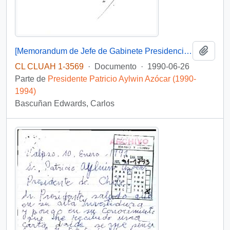
Añadi
[Memorandum de Jefe de Gabinete Presidencial a Presidente de la República]
CL CLUAH 1-3569
·
Documento
·
1990-06-26
Parte de
Presidente Patricio Aylwin Azócar (1990-
1994)
Bascuñan Edwards, Carlos