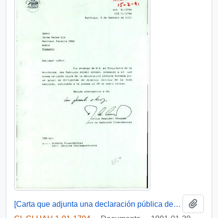
Añadi
[Carta que adjunta una declaración pública de artistas, profesores e intelectuales dirigida al Presidente Patricio Aylwin]