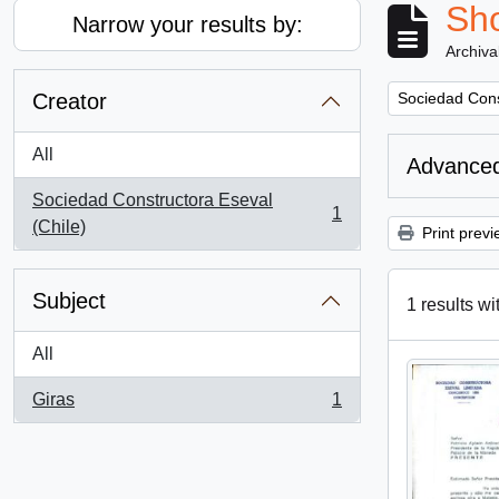
Sho
Narrow your results by:
Archiva
Remove filter:
Creator
Sociedad Cons
All
Advanced
Sociedad Constructora Eseval
1
, 1 results
(Chile)
Print previ
Subject
1 results wi
All
Giras
1
, 1 results