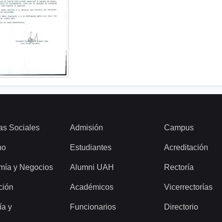
as Sociales
Admisión
Campus
ho
Estudiantes
Acreditación
mía y Negocios
Alumni UAH
Rectoría
ción
Académicos
Vicerrectorías
ía y
Funcionarios
Directorio