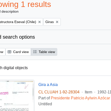
wing 1 results
l description
Remove filter:
tructora Eseval (Chile)
Giras
 search options
ew
Card view
Table view
th digital objects
Gira a Asia
CL CLUAH 1-92-28304
·
Item
·
1992-1
Part of
Presidente Patricio Aylwin Azócar
Untitled