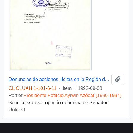
Add t
Denuncias de acciones ilícitas en la Región de la Araucanía
CL CLUAH 1-101-6-11
·
Item
·
1992-09-08
Part of
Presidente Patricio Aylwin Azócar (1990-1994)
Solicita expresar opinión denuncia de Senador.
Untitled