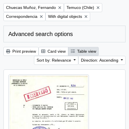
Remove filter:
Remove filter:
Chuecas Muñoz, Fernando
Temuco (Chile)
Remove filter:
Remove filter:
Correspondencia
With digital objects
Advanced search options
Print preview
Card view
Table view
Sort by: Relevance
Direction: Ascending