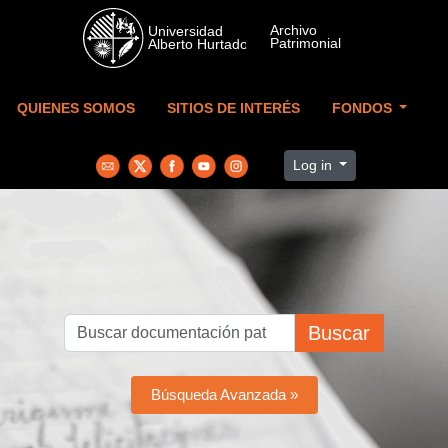
Skip to main content
QUIENES SOMOS
SITIOS DE INTERÉS
FONDOS
Log in
Buscar
Búsqueda Avanzada »